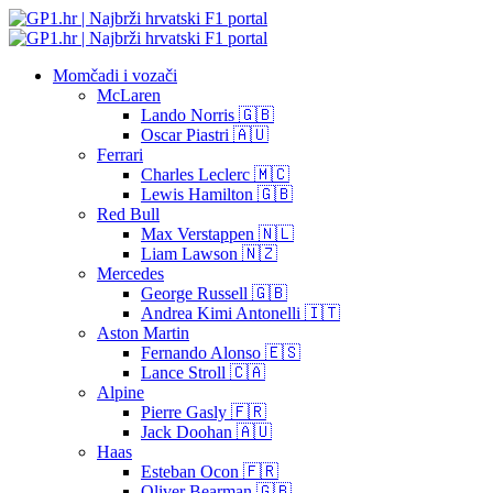
Momčadi i vozači
McLaren
Lando Norris 🇬🇧
Oscar Piastri 🇦🇺
Ferrari
Charles Leclerc 🇲🇨
Lewis Hamilton 🇬🇧
Red Bull
Max Verstappen 🇳🇱
Liam Lawson 🇳🇿
Mercedes
George Russell 🇬🇧
Andrea Kimi Antonelli 🇮🇹
Aston Martin
Fernando Alonso 🇪🇸
Lance Stroll 🇨🇦
Alpine
Pierre Gasly 🇫🇷
Jack Doohan 🇦🇺
Haas
Esteban Ocon 🇫🇷
Oliver Bearman 🇬🇧