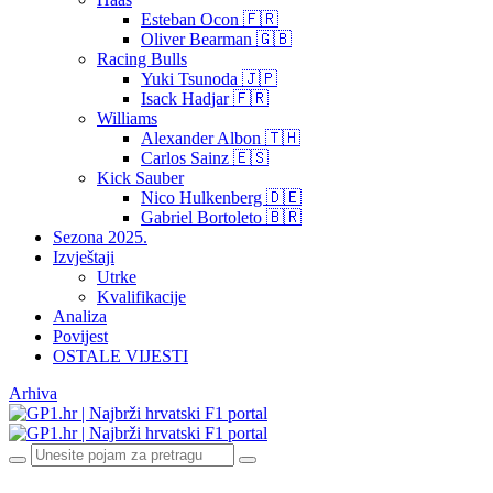
Esteban Ocon 🇫🇷
Oliver Bearman 🇬🇧
Racing Bulls
Yuki Tsunoda 🇯🇵
Isack Hadjar 🇫🇷
Williams
Alexander Albon 🇹🇭
Carlos Sainz 🇪🇸
Kick Sauber
Nico Hulkenberg 🇩🇪
Gabriel Bortoleto 🇧🇷
Sezona 2025.
Izvještaji
Utrke
Kvalifikacije
Analiza
Povijest
OSTALE VIJESTI
Arhiva