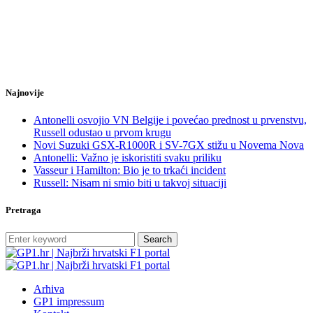
Najnovije
Antonelli osvojio VN Belgije i povećao prednost u prvenstvu,
Russell odustao u prvom krugu
Novi Suzuki GSX-R1000R i SV-7GX stižu u Novema Nova
Antonelli: Važno je iskoristiti svaku priliku
Vasseur i Hamilton: Bio je to trkaći incident
Russell: Nisam ni smio biti u takvoj situaciji
Pretraga
Search
Arhiva
GP1 impressum