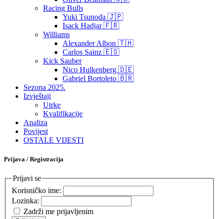
Racing Bulls
Yuki Tsunoda 🇯🇵
Isack Hadjar 🇫🇷
Williams
Alexander Albon 🇹🇭
Carlos Sainz 🇪🇸
Kick Sauber
Nico Hulkenberg 🇩🇪
Gabriel Bortoleto 🇧🇷
Sezona 2025.
Izvještaji
Utrke
Kvalifikacije
Analiza
Povijest
OSTALE VIJESTI
Prijava / Registracija
Prijavi se
Korisničko ime:
Lozinka:
Zadrži me prijavljenim