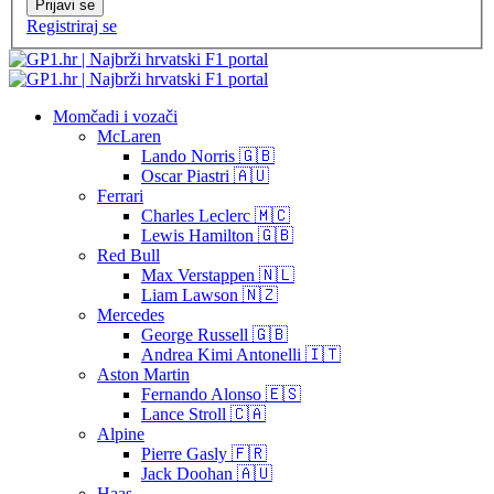
Prijavi se
Registriraj se
Momčadi i vozači
McLaren
Lando Norris 🇬🇧
Oscar Piastri 🇦🇺
Ferrari
Charles Leclerc 🇲🇨
Lewis Hamilton 🇬🇧
Red Bull
Max Verstappen 🇳🇱
Liam Lawson 🇳🇿
Mercedes
George Russell 🇬🇧
Andrea Kimi Antonelli 🇮🇹
Aston Martin
Fernando Alonso 🇪🇸
Lance Stroll 🇨🇦
Alpine
Pierre Gasly 🇫🇷
Jack Doohan 🇦🇺
Haas