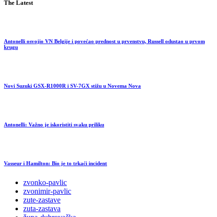
The Latest
Antonelli osvojio VN Belgije i povećao prednost u prvenstvu, Russell odustao u prvom
krugu
Novi Suzuki GSX-R1000R i SV-7GX stižu u Novema Nova
Antonelli: Važno je iskoristiti svaku priliku
Vasseur i Hamilton: Bio je to trkaći incident
zvonko-pavlic
zvonimir-pavlic
zute-zastave
zuta-zastava