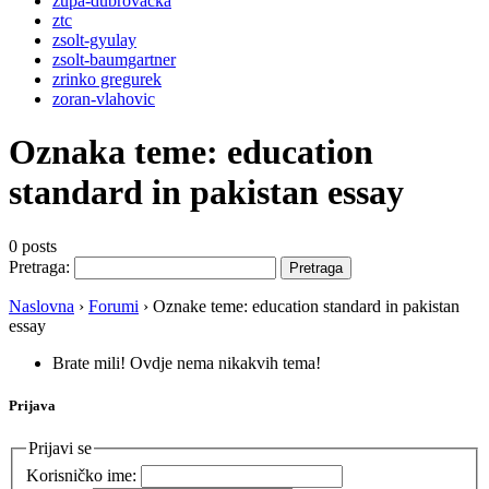
župa-dubrovačka
ztc
zsolt-gyulay
zsolt-baumgartner
zrinko gregurek
zoran-vlahovic
Oznaka teme:
education
standard in pakistan essay
0 posts
Pretraga:
Naslovna
›
Forumi
›
Oznake teme: education standard in pakistan
essay
Brate mili! Ovdje nema nikakvih tema!
Prijava
Prijavi se
Korisničko ime: