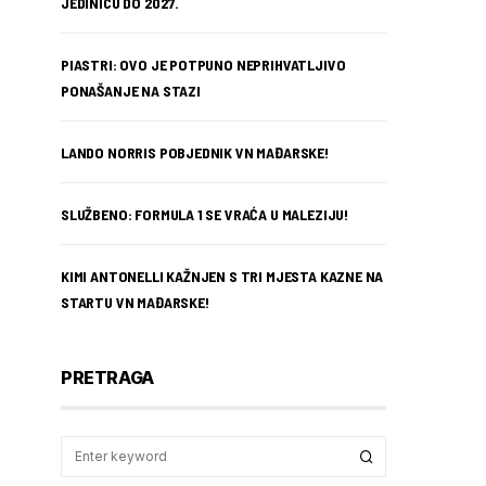
JEDINICU DO 2027.
PIASTRI: OVO JE POTPUNO NEPRIHVATLJIVO
PONAŠANJE NA STAZI
LANDO NORRIS POBJEDNIK VN MAĐARSKE!
SLUŽBENO: FORMULA 1 SE VRAĆA U MALEZIJU!
KIMI ANTONELLI KAŽNJEN S TRI MJESTA KAZNE NA
STARTU VN MAĐARSKE!
PRETRAGA