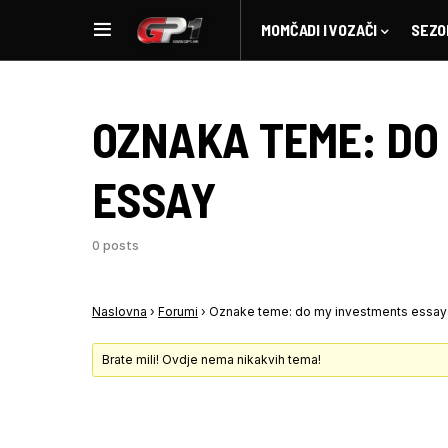
MOMČADI I VOZAČI
SEZO
OZNAKA TEME:
DO
ESSAY
0 posts
Naslovna
›
Forumi
›
Oznake teme: do my investments essay
Brate mili! Ovdje nema nikakvih tema!