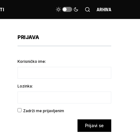
TI
ARHIVA
PRIJAVA
Korisničko ime:
Lozinka:
Zadrži me prijavljenim
Prijavi se