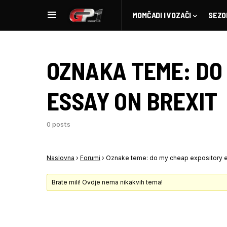
MOMČADI I VOZAČI
SEZO
OZNAKA TEME:
DO
ESSAY ON BREXIT
0 posts
Naslovna
›
Forumi
›
Oznake teme: do my cheap expository e
Brate mili! Ovdje nema nikakvih tema!