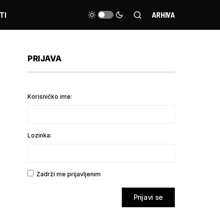
TI
ARHIVA
PRIJAVA
Korisničko ime:
Lozinka:
Zadrži me prijavljenim
Prijavi se