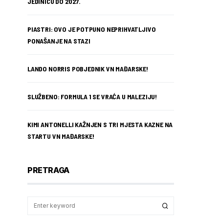
JEDINICU DO 2027.
PIASTRI: OVO JE POTPUNO NEPRIHVATLJIVO
PONAŠANJE NA STAZI
LANDO NORRIS POBJEDNIK VN MAĐARSKE!
SLUŽBENO: FORMULA 1 SE VRAĆA U MALEZIJU!
KIMI ANTONELLI KAŽNJEN S TRI MJESTA KAZNE NA
STARTU VN MAĐARSKE!
PRETRAGA