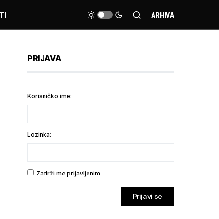
TI
ARHIVA
PRIJAVA
Korisničko ime:
Lozinka:
Zadrži me prijavljenim
Prijavi se