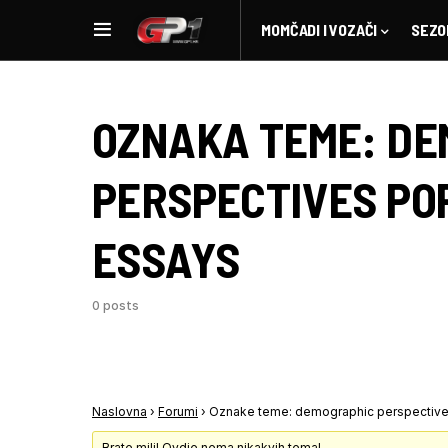
MOMČADI I VOZAČI
SEZO
OZNAKA TEME:
DE
PERSPECTIVES PO
ESSAYS
0 posts
Naslovna
›
Forumi
›
Oznake teme: demographic perspective
Brate mili! Ovdje nema nikakvih tema!