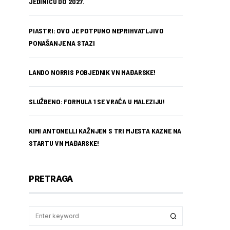
JEDINICU DO 2027.
PIASTRI: OVO JE POTPUNO NEPRIHVATLJIVO
PONAŠANJE NA STAZI
LANDO NORRIS POBJEDNIK VN MAĐARSKE!
SLUŽBENO: FORMULA 1 SE VRAĆA U MALEZIJU!
KIMI ANTONELLI KAŽNJEN S TRI MJESTA KAZNE NA
STARTU VN MAĐARSKE!
PRETRAGA