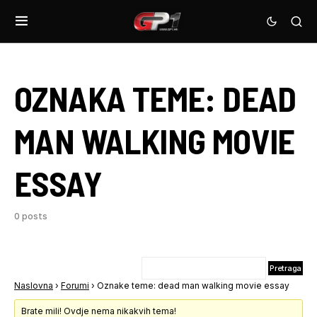
OZNAKA TEME:
DEAD
MAN WALKING MOVIE
ESSAY
0 posts
Naslovna
›
Forumi
›
Oznake teme: dead man walking movie essay
Brate mili! Ovdje nema nikakvih tema!