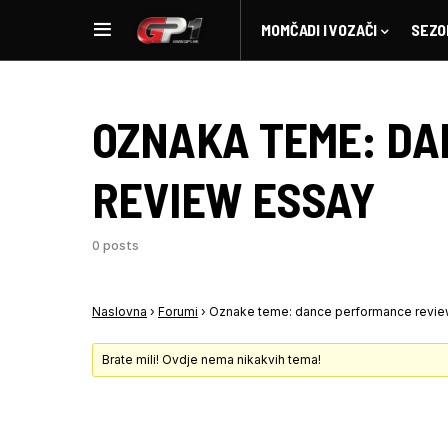
MOMČADI I VOZAČI
SEZO
OZNAKA TEME:
DA
REVIEW ESSAY
0 posts
Naslovna
›
Forumi
›
Oznake teme: dance performance revie
Brate mili! Ovdje nema nikakvih tema!