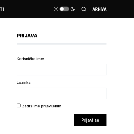
TI
ARHIVA
PRIJAVA
Korisničko ime:
Lozinka:
Zadrži me prijavljenim
Prijavi se