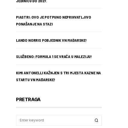
JEDINICU DO 2027.
PIASTRI: OVO JE POTPUNO NEPRIHVATLJIVO
PONAŠANJE NA STAZI
LANDO NORRIS POBJEDNIK VN MAĐARSKE!
SLUŽBENO: FORMULA 1 SE VRAĆA U MALEZIJU!
KIMI ANTONELLI KAŽNJEN S TRI MJESTA KAZNE NA
STARTU VN MAĐARSKE!
PRETRAGA