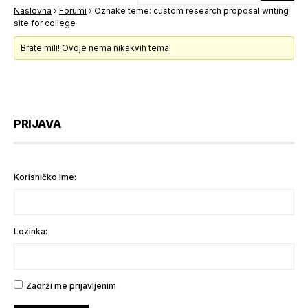
Naslovna
›
Forumi
›
Oznake teme: custom research proposal writing
site for college
Brate mili! Ovdje nema nikakvih tema!
PRIJAVA
Korisničko ime:
Lozinka:
Zadrži me prijavljenim