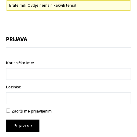
Brate mili! Ovdje nema nikakvih tema!
PRIJAVA
Korisničko ime:
Lozinka:
Zadrži me prijavljenim
Prijavi se