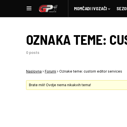
MOMČADI I VOZAČI
SEZO
OZNAKA TEME:
CU
0 posts
Naslovna
›
Forumi
›
Oznake teme: custom editor services
Brate mili! Ovdje nema nikakvih tema!