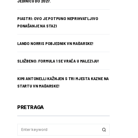
JEDINICU DO 2027.
PIASTRI: OVO JE POTPUNO NEPRIHVATLJIVO
PONAŠANJE NA STAZI
LANDO NORRIS POBJEDNIK VN MAĐARSKE!
SLUŽBENO: FORMULA 1 SE VRAĆA U MALEZIJU!
KIMI ANTONELLI KAŽNJEN S TRI MJESTA KAZNE NA
STARTU VN MAĐARSKE!
PRETRAGA