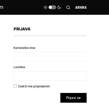
TI
ARHIVA
PRIJAVA
Korisničko ime:
Lozinka:
Zadrži me prijavljenim
Prijavi se