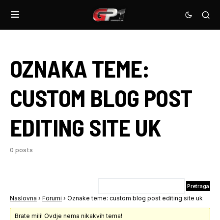
OZNAKA TEME:
CUSTOM BLOG POST
EDITING SITE UK
0 posts
Naslovna
›
Forumi
›
Oznake teme: custom blog post editing site uk
Brate mili! Ovdje nema nikakvih tema!