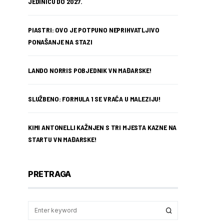
JEDINICU DO 2027.
PIASTRI: OVO JE POTPUNO NEPRIHVATLJIVO
PONAŠANJE NA STAZI
LANDO NORRIS POBJEDNIK VN MAĐARSKE!
SLUŽBENO: FORMULA 1 SE VRAĆA U MALEZIJU!
KIMI ANTONELLI KAŽNJEN S TRI MJESTA KAZNE NA
STARTU VN MAĐARSKE!
PRETRAGA