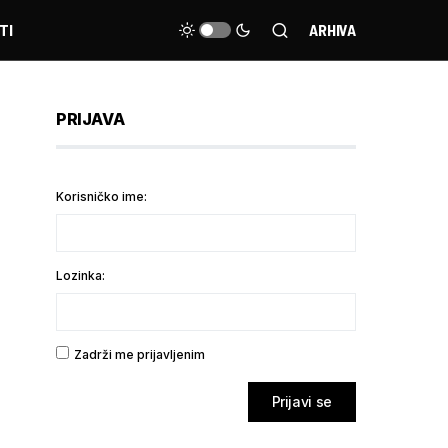
TI
ARHIVA
PRIJAVA
Korisničko ime:
Lozinka:
Zadrži me prijavljenim
Prijavi se