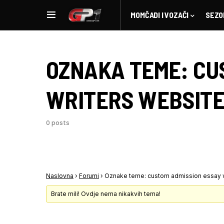
MOMČADI I VOZAČI
SEZO
OZNAKA TEME:
CU
WRITERS WEBSITE
0 posts
Naslovna
›
Forumi
›
Oznake teme: custom admission essay w
Brate mili! Ovdje nema nikakvih tema!