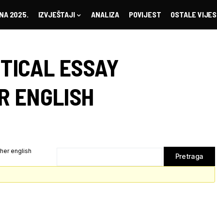
NA 2025.
IZVJEŠTAJI
ANALIZA
POVIJEST
OSTALE VIJES
ITICAL ESSAY
R ENGLISH
gher english