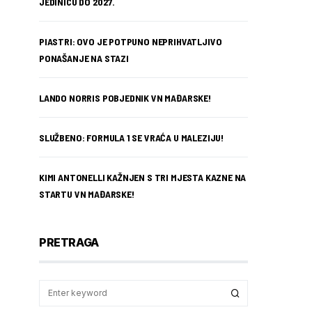
JEDINICU DO 2027.
PIASTRI: OVO JE POTPUNO NEPRIHVATLJIVO
PONAŠANJE NA STAZI
LANDO NORRIS POBJEDNIK VN MAĐARSKE!
SLUŽBENO: FORMULA 1 SE VRAĆA U MALEZIJU!
KIMI ANTONELLI KAŽNJEN S TRI MJESTA KAZNE NA
STARTU VN MAĐARSKE!
PRETRAGA