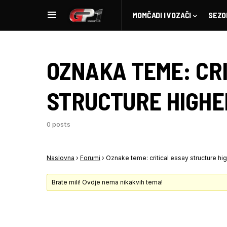
MOMČADI I VOZAČI
SEZO
OZNAKA TEME:
CR
STRUCTURE HIGHE
0 posts
Naslovna
›
Forumi
›
Oznake teme: critical essay structure hi
Brate mili! Ovdje nema nikakvih tema!