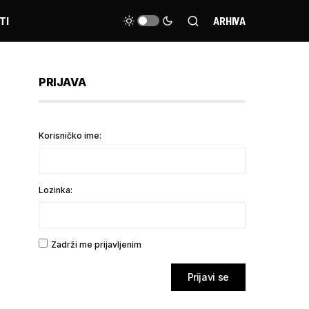
TI
ARHIVA
PRIJAVA
Korisničko ime:
Lozinka:
Zadrži me prijavljenim
Prijavi se