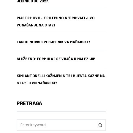
JEDINICU DO 2027.
PIASTRI: OVO JE POTPUNO NEPRIHVATLJIVO
PONAŠANJE NA STAZI
LANDO NORRIS POBJEDNIK VN MAĐARSKE!
SLUŽBENO: FORMULA 1 SE VRAĆA U MALEZIJU!
KIMI ANTONELLI KAŽNJEN S TRI MJESTA KAZNE NA
STARTU VN MAĐARSKE!
PRETRAGA