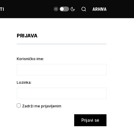
TI
ARHIVA
PRIJAVA
Korisničko ime:
Lozinka:
Zadrži me prijavljenim
Prijavi se