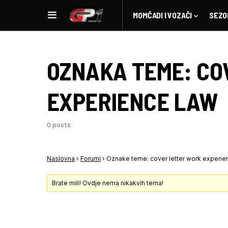
MOMČADI I VOZAČI
SEZO
OZNAKA TEME:
CO
EXPERIENCE LAW
0 posts
Naslovna
›
Forumi
›
Oznake teme: cover letter work experie
Brate mili! Ovdje nema nikakvih tema!