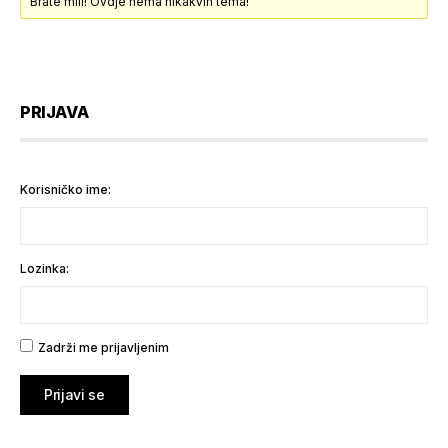
Brate mili! Ovdje nema nikakvih tema!
PRIJAVA
Korisničko ime:
Lozinka:
Zadrži me prijavljenim
Prijavi se