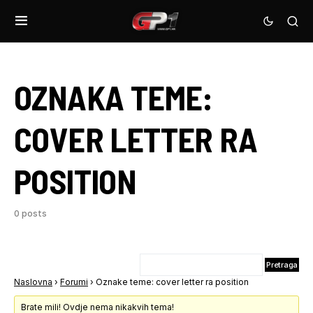
OZNAKA TEME:
COVER LETTER RA
POSITION
0 posts
Naslovna
›
Forumi
›
Oznake teme: cover letter ra position
Brate mili! Ovdje nema nikakvih tema!