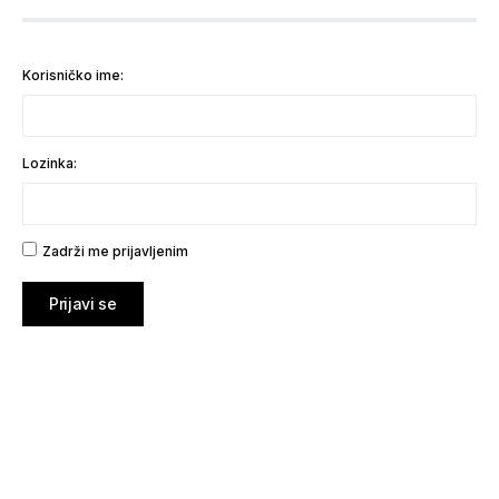
Korisničko ime:
Lozinka:
Zadrži me prijavljenim
Prijavi se