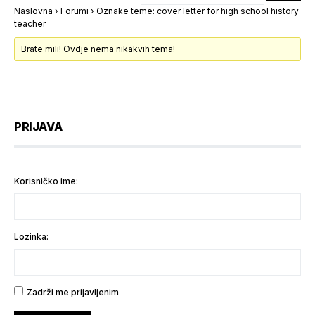
Naslovna
›
Forumi
›
Oznake teme: cover letter for high school history
teacher
Brate mili! Ovdje nema nikakvih tema!
PRIJAVA
Korisničko ime:
Lozinka:
Zadrži me prijavljenim