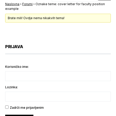
Naslovna
›
Forumi
›
Oznake teme: cover letter for faculty position
example
Brate mili! Ovdje nema nikakvih tema!
PRIJAVA
Korisničko ime:
Lozinka:
Zadrži me prijavljenim