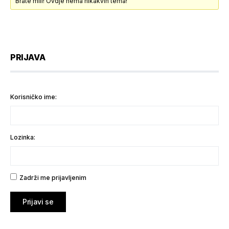
Brate mili! Ovdje nema nikakvih tema!
PRIJAVA
Korisničko ime:
Lozinka:
Zadrži me prijavljenim
Prijavi se