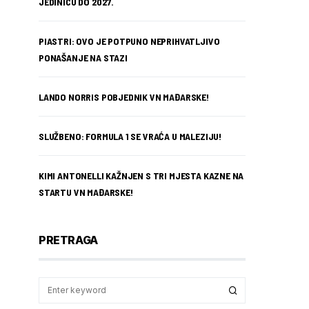
JEDINICU DO 2027.
PIASTRI: OVO JE POTPUNO NEPRIHVATLJIVO
PONAŠANJE NA STAZI
LANDO NORRIS POBJEDNIK VN MAĐARSKE!
SLUŽBENO: FORMULA 1 SE VRAĆA U MALEZIJU!
KIMI ANTONELLI KAŽNJEN S TRI MJESTA KAZNE NA
STARTU VN MAĐARSKE!
PRETRAGA