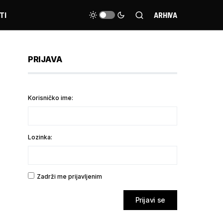
TI
ARHIVA
PRIJAVA
Korisničko ime:
Lozinka:
Zadrži me prijavljenim
Prijavi se