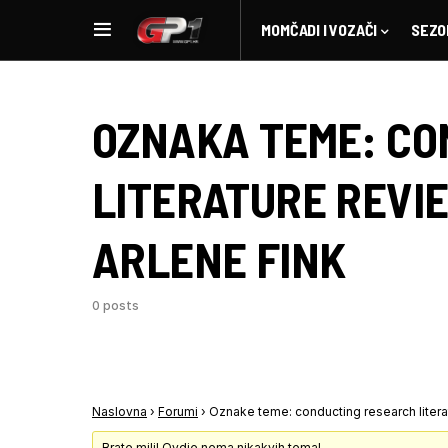
MOMČADI I VOZAČI
SEZO
OZNAKA TEME:
CO
LITERATURE REVI
ARLENE FINK
0 posts
Naslovna
›
Forumi
›
Oznake teme: conducting research literat
Brate mili! Ovdje nema nikakvih tema!