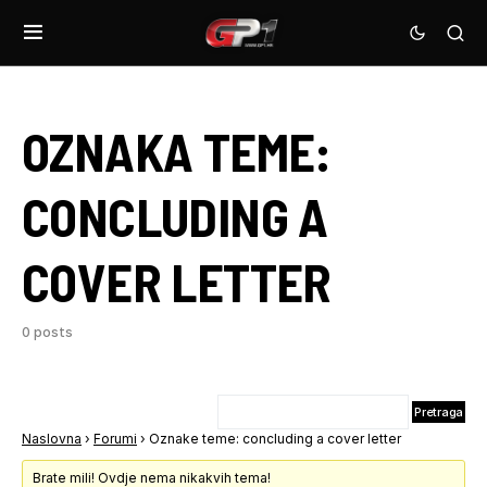
OZNAKA TEME:
CONCLUDING A
COVER LETTER
0 posts
Naslovna
›
Forumi
›
Oznake teme: concluding a cover letter
Brate mili! Ovdje nema nikakvih tema!