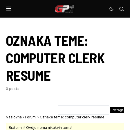
OZNAKA TEME:
COMPUTER CLERK
RESUME
0 posts
Naslovna
›
Forumi
›
Oznake teme: computer clerk resume
Brate mili! Ovdje nema nikakvih tema!