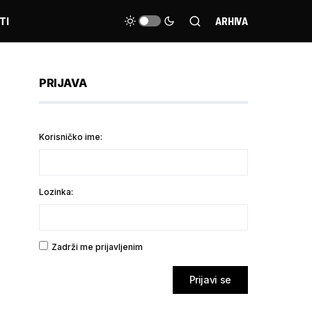
TI
ARHIVA
PRIJAVA
Korisničko ime:
Lozinka:
Zadrži me prijavljenim
Prijavi se