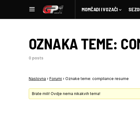
MOMČADI I VOZAČI
SEZO
OZNAKA TEME:
CO
0 posts
Naslovna
›
Forumi
›
Oznake teme: compliance resume
Brate mili! Ovdje nema nikakvih tema!