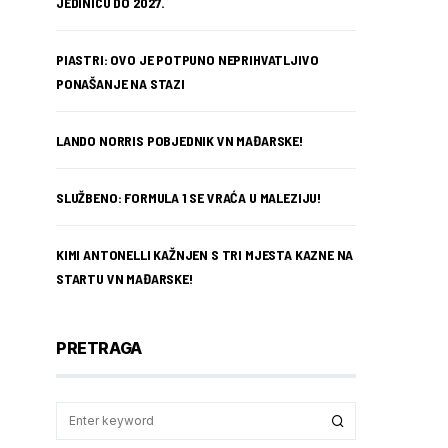
JEDINICU DO 2027.
PIASTRI: OVO JE POTPUNO NEPRIHVATLJIVO
PONAŠANJE NA STAZI
LANDO NORRIS POBJEDNIK VN MAĐARSKE!
SLUŽBENO: FORMULA 1 SE VRAĆA U MALEZIJU!
KIMI ANTONELLI KAŽNJEN S TRI MJESTA KAZNE NA
STARTU VN MAĐARSKE!
PRETRAGA