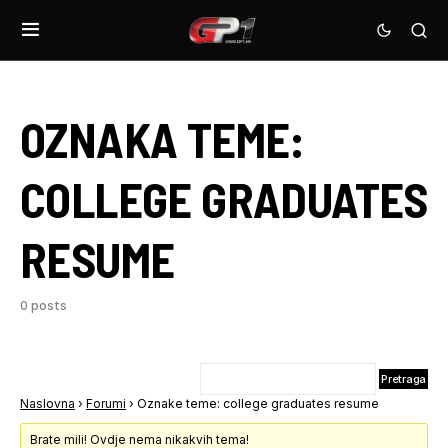
OZNAKA TEME:
COLLEGE GRADUATES
RESUME
0 posts
Naslovna
›
Forumi
›
Oznake teme: college graduates resume
Brate mili! Ovdje nema nikakvih tema!