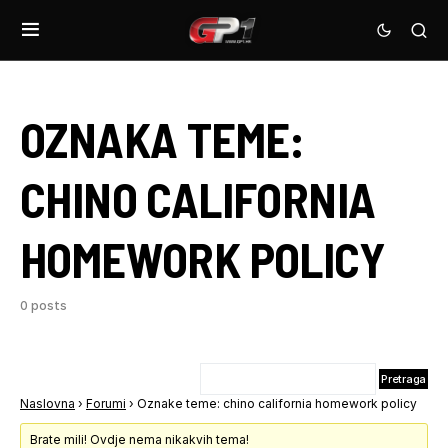
OZNAKA TEME:
CHINO CALIFORNIA
HOMEWORK POLICY
0 posts
Naslovna
›
Forumi
›
Oznake teme: chino california homework policy
Brate mili! Ovdje nema nikakvih tema!