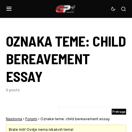
OZNAKA TEME:
CHILD
BEREAVEMENT
ESSAY
0 posts
Naslovna
›
Forumi
›
Oznake teme: child bereavement essay
Brate mili! Ovdje nema nikakvih tema!