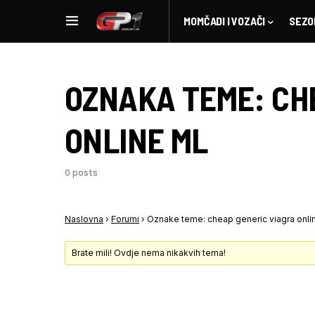
MOMČADI I VOZAČI
SEZO
OZNAKA TEME:
CH
ONLINE ML
0 posts
Naslovna
›
Forumi
›
Oznake teme: cheap generic viagra onli
Brate mili! Ovdje nema nikakvih tema!