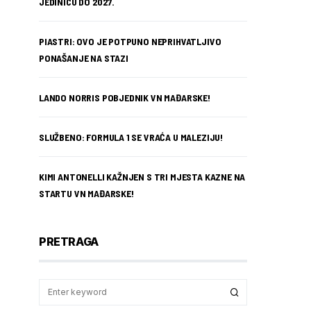
JEDINICU DO 2027.
PIASTRI: OVO JE POTPUNO NEPRIHVATLJIVO
PONAŠANJE NA STAZI
LANDO NORRIS POBJEDNIK VN MAĐARSKE!
SLUŽBENO: FORMULA 1 SE VRAĆA U MALEZIJU!
KIMI ANTONELLI KAŽNJEN S TRI MJESTA KAZNE NA
STARTU VN MAĐARSKE!
PRETRAGA