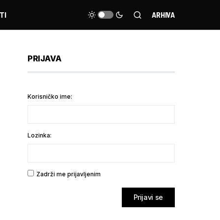
TI
ARHIVA
PRIJAVA
Korisničko ime:
Lozinka:
Zadrži me prijavljenim
Prijavi se