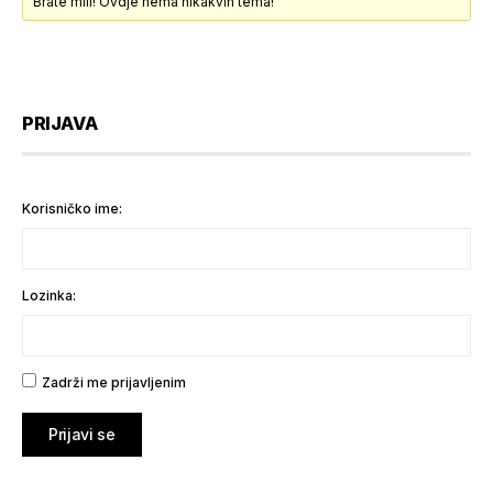
Brate mili! Ovdje nema nikakvih tema!
PRIJAVA
Korisničko ime:
Lozinka:
Zadrži me prijavljenim
Prijavi se