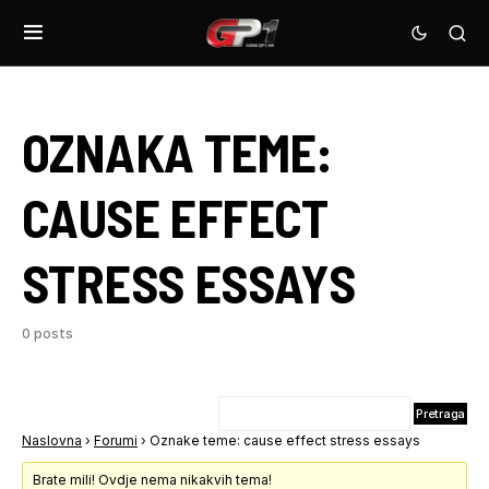
OZNAKA TEME:
CAUSE EFFECT
STRESS ESSAYS
0 posts
Naslovna
›
Forumi
›
Oznake teme: cause effect stress essays
Brate mili! Ovdje nema nikakvih tema!