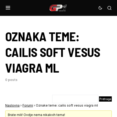
OZNAKA TEME:
CAILIS SOFT VESUS
VIAGRA ML
0 posts
Naslovna
›
Forumi
›
Oznake teme: cailis soft vesus viagra ml
Brate mili! Ovdje nema nikakvih tema!