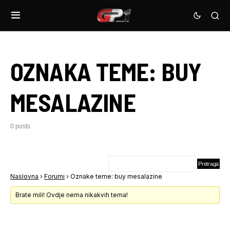
OZNAKA TEME:
BUY
MESALAZINE
0 posts
Naslovna
›
Forumi
›
Oznake teme: buy mesalazine
Brate mili! Ovdje nema nikakvih tema!