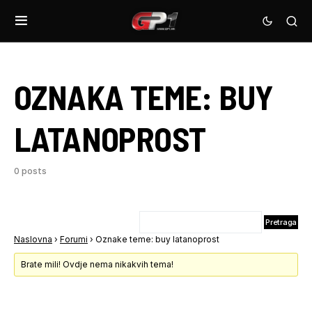
OZNAKA TEME:
BUY
LATANOPROST
0 posts
Naslovna
›
Forumi
›
Oznake teme: buy latanoprost
Brate mili! Ovdje nema nikakvih tema!