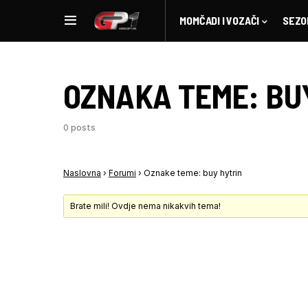
MOMČADI I VOZAČI
SEZO
OZNAKA TEME:
BU
0 posts
Naslovna
›
Forumi
›
Oznake teme: buy hytrin
Brate mili! Ovdje nema nikakvih tema!