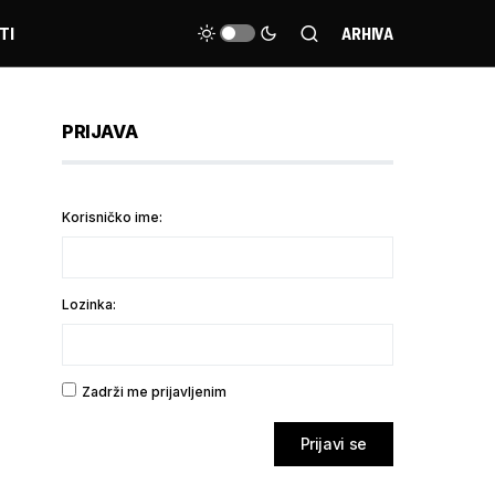
TI
ARHIVA
PRIJAVA
Korisničko ime:
Lozinka:
Zadrži me prijavljenim
Prijavi se