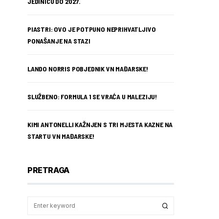
JEDINICU DO 2027.
PIASTRI: OVO JE POTPUNO NEPRIHVATLJIVO
PONAŠANJE NA STAZI
LANDO NORRIS POBJEDNIK VN MAĐARSKE!
SLUŽBENO: FORMULA 1 SE VRAĆA U MALEZIJU!
KIMI ANTONELLI KAŽNJEN S TRI MJESTA KAZNE NA
STARTU VN MAĐARSKE!
PRETRAGA