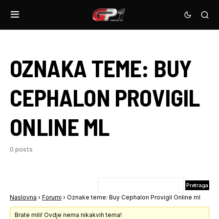
OZNAKA TEME:
BUY
CEPHALON PROVIGIL
ONLINE ML
0 posts
Naslovna
›
Forumi
›
Oznake teme: Buy Cephalon Provigil Online ml
Brate mili! Ovdje nema nikakvih tema!