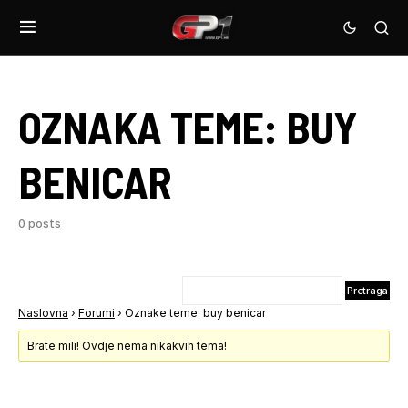
OZNAKA TEME:
BUY
BENICAR
0 posts
Naslovna
›
Forumi
›
Oznake teme: buy benicar
Brate mili! Ovdje nema nikakvih tema!