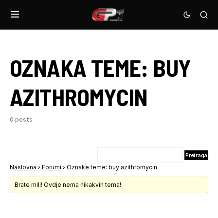
OZNAKA TEME:
BUY
AZITHROMYCIN
0 posts
Naslovna
›
Forumi
›
Oznake teme: buy azithromycin
Brate mili! Ovdje nema nikakvih tema!