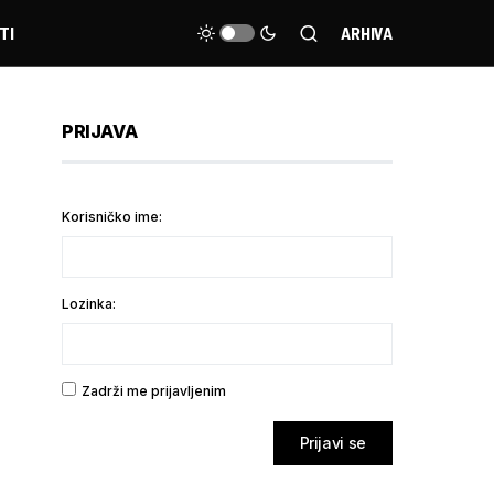
TI
ARHIVA
PRIJAVA
Korisničko ime:
Lozinka:
Zadrži me prijavljenim
Prijavi se