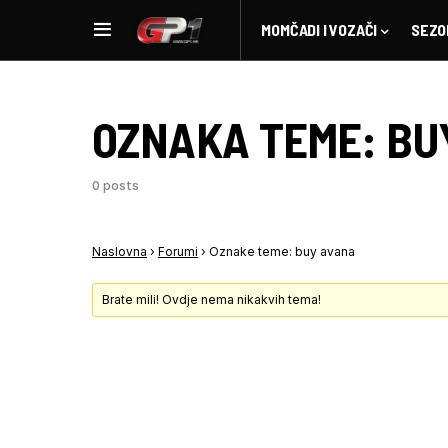
MOMČADI I VOZAČI
SEZO
OZNAKA TEME:
BU
0 posts
Naslovna
›
Forumi
›
Oznake teme: buy avana
Brate mili! Ovdje nema nikakvih tema!