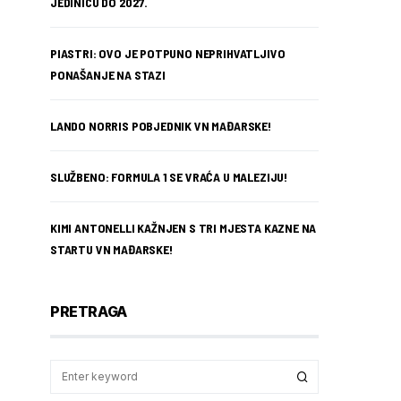
JEDINICU DO 2027.
PIASTRI: OVO JE POTPUNO NEPRIHVATLJIVO
PONAŠANJE NA STAZI
LANDO NORRIS POBJEDNIK VN MAĐARSKE!
SLUŽBENO: FORMULA 1 SE VRAĆA U MALEZIJU!
KIMI ANTONELLI KAŽNJEN S TRI MJESTA KAZNE NA
STARTU VN MAĐARSKE!
PRETRAGA