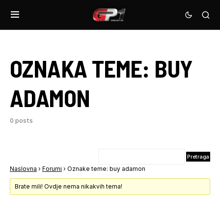
OZNAKA TEME:
BUY
ADAMON
0 posts
Naslovna
›
Forumi
›
Oznake teme: buy adamon
Brate mili! Ovdje nema nikakvih tema!