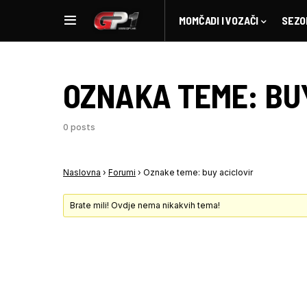
MOMČADI I VOZAČI
SEZO
OZNAKA TEME:
BU
0 posts
Naslovna
›
Forumi
›
Oznake teme: buy aciclovir
Brate mili! Ovdje nema nikakvih tema!