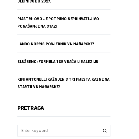
JEDINICU DO 2027.
PIASTRI: OVO JE POTPUNO NEPRIHVATLJIVO
PONAŠANJE NA STAZI
LANDO NORRIS POBJEDNIK VN MAĐARSKE!
SLUŽBENO: FORMULA 1 SE VRAĆA U MALEZIJU!
KIMI ANTONELLI KAŽNJEN S TRI MJESTA KAZNE NA
STARTU VN MAĐARSKE!
PRETRAGA