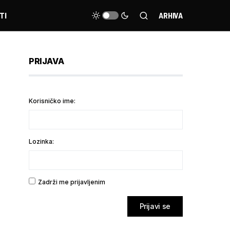
TI
ARHIVA
PRIJAVA
Korisničko ime:
Lozinka:
Zadrži me prijavljenim
Prijavi se