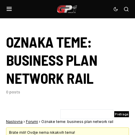
OZNAKA TEME:
BUSINESS PLAN
NETWORK RAIL
0 posts
Naslovna
›
Forumi
›
Oznake teme: business plan network rail
Brate mili! Ovdje nema nikakvih tema!