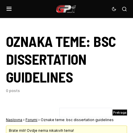
OZNAKA TEME:
BSC
DISSERTATION
GUIDELINES
0 posts
Naslovna
›
Forumi
›
Oznake teme: bsc dissertation guidelines
Brate mili! Ovdje nema nikakvih tema!