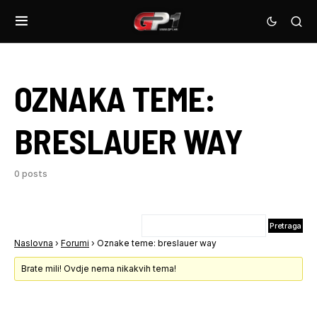
OZNAKA TEME:
BRESLAUER WAY
0 posts
Naslovna
›
Forumi
›
Oznake teme: breslauer way
Brate mili! Ovdje nema nikakvih tema!