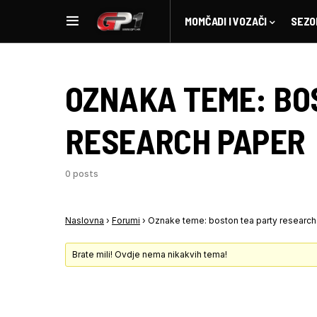
MOMČADI I VOZAČI
SEZO
OZNAKA TEME:
BO
RESEARCH PAPER
0 posts
Naslovna
›
Forumi
›
Oznake teme: boston tea party research
Brate mili! Ovdje nema nikakvih tema!