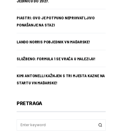
JEDINICU DO 2027.
PIASTRI: OVO JE POTPUNO NEPRIHVATLJIVO
PONAŠANJE NA STAZI
LANDO NORRIS POBJEDNIK VN MAĐARSKE!
SLUŽBENO: FORMULA 1 SE VRAĆA U MALEZIJU!
KIMI ANTONELLI KAŽNJEN S TRI MJESTA KAZNE NA
STARTU VN MAĐARSKE!
PRETRAGA