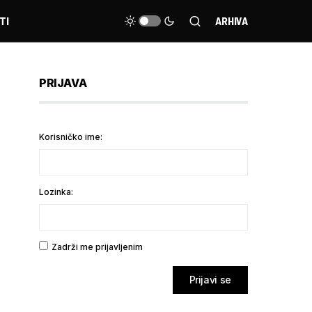
TI
ARHIVA
PRIJAVA
Korisničko ime:
Lozinka:
Zadrži me prijavljenim
Prijavi se