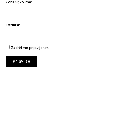
Korisničko ime:
Lozinka:
Zadrži me prijavljenim
Prijavi se