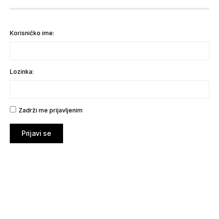
Korisničko ime:
Lozinka:
Zadrži me prijavljenim
Prijavi se