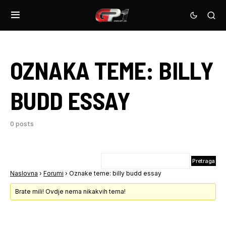
OZNAKA TEME:
BILLY
BUDD ESSAY
0 posts
Naslovna
›
Forumi
›
Oznake teme: billy budd essay
Brate mili! Ovdje nema nikakvih tema!