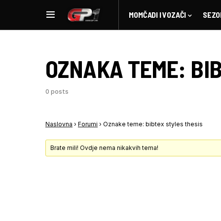
MOMČADI I VOZAČI
SEZO
OZNAKA TEME:
BI
0 posts
Naslovna
›
Forumi
›
Oznake teme: bibtex styles thesis
Brate mili! Ovdje nema nikakvih tema!