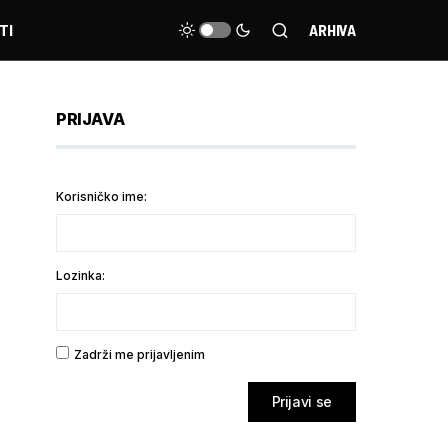
TI
ARHIVA
PRIJAVA
Korisničko ime:
Lozinka:
Zadrži me prijavljenim
Prijavi se