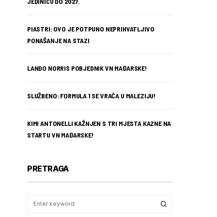
JEDINICU DO 2027.
PIASTRI: OVO JE POTPUNO NEPRIHVATLJIVO
PONAŠANJE NA STAZI
LANDO NORRIS POBJEDNIK VN MAĐARSKE!
SLUŽBENO: FORMULA 1 SE VRAĆA U MALEZIJU!
KIMI ANTONELLI KAŽNJEN S TRI MJESTA KAZNE NA
STARTU VN MAĐARSKE!
PRETRAGA