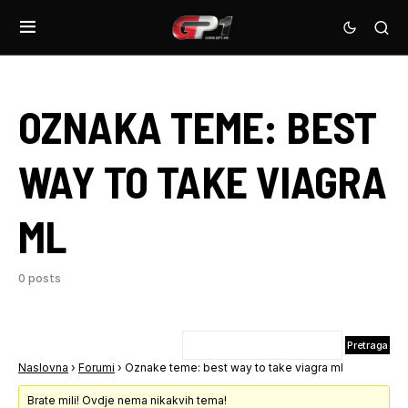
OZNAKA TEME:
BEST
WAY TO TAKE VIAGRA
ML
0 posts
Naslovna
›
Forumi
›
Oznake teme: best way to take viagra ml
Brate mili! Ovdje nema nikakvih tema!