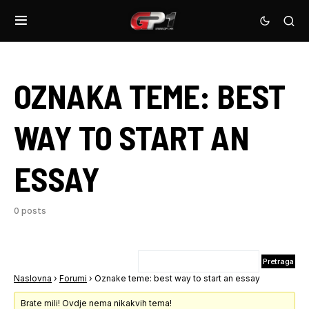
OZNAKA TEME:
BEST
WAY TO START AN
ESSAY
0 posts
Naslovna
›
Forumi
›
Oznake teme: best way to start an essay
Brate mili! Ovdje nema nikakvih tema!