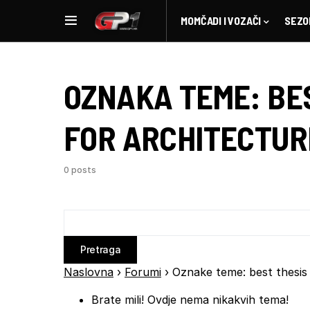
MOMČADI I VOZAČI
SEZO
OZNAKA TEME:
BE
FOR ARCHITECTUR
0 posts
Naslovna
›
Forumi
›
Oznake teme: best thesis 
Brate mili! Ovdje nema nikakvih tema!