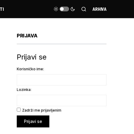
TI
ARHIVA
PRIJAVA
Prijavi se
Korisničko ime:
Lozinka:
Zadrži me prijavljenim
Prijavi se